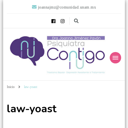
joannajmz@comunidad.unam.mx
Psiquiatra
Psiquiatra con Alta Especialidad en Trastornos del Afecto
Inicio
law-yoast
Contigo
law-yoast