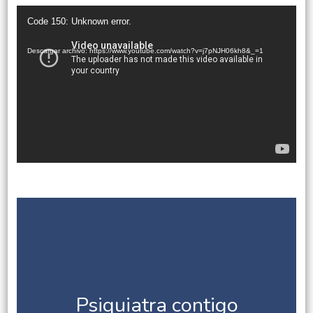
Reproductor
Code 150: Unknown error.
de
vídeo
Descargar archivo: https://www.youtube.com/watch?v=j7pNJH06kh8&_=1
Psiquiatra contigo