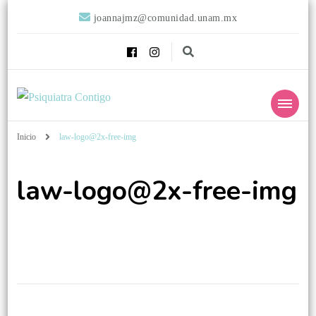
joannajmz@comunidad.unam.mx
Psiquiatra
Psiquiatra con Alta Especialidad en Trastornos del Afecto
Inicio
law-logo@2x-free-img
Contigo
law-logo@2x-free-img