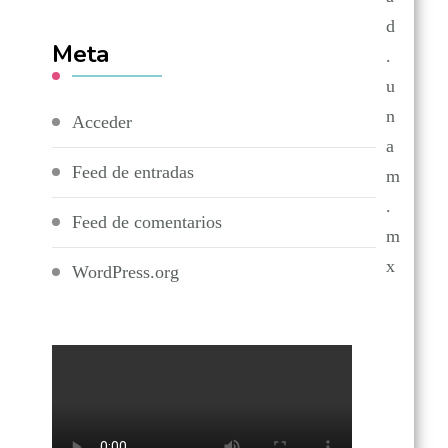
d
Meta
.
u
n
Acceder
a
Feed de entradas
m
.
Feed de comentarios
m
x
WordPress.org