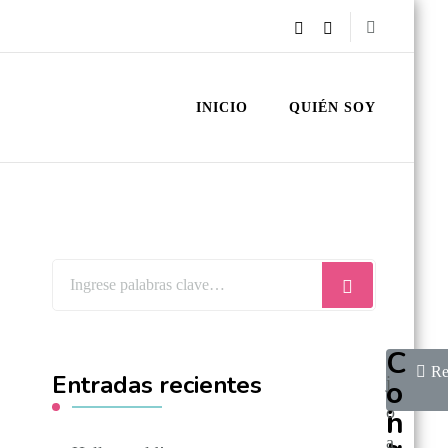
INICIO
QUIÉN SOY
C
P
Re
Entradas recientes
j
s
o
i
o
n
a