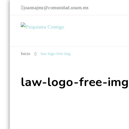
joannajmz@comunidad.unam.mx
Psiquiatra C
Psiquiatra con Alta Especialidad en Trastornos del Afecto
Inicio
law-logo-free-img
law-logo-free-img