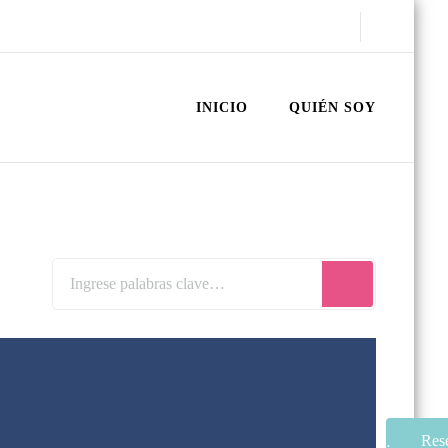
INICIO
QUIÉN SOY
Entradas recientes
Res