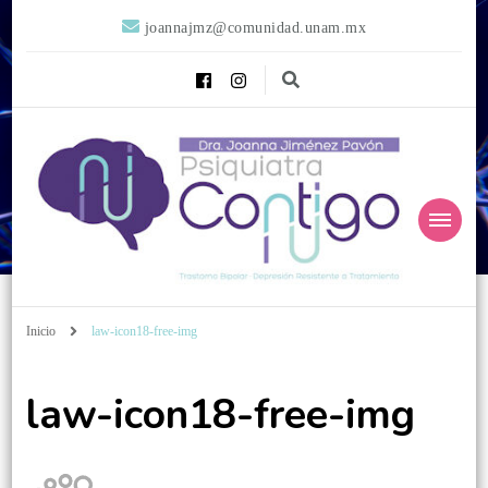
joannajmz@comunidad.unam.mx
Psiquiatra
Psiquiatra con Alta Especialidad en Trastornos del Afecto
Inicio
law-icon18-free-img
Contigo
law-icon18-free-img