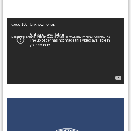
Reproductor
Code 150: Unknown error.
de
vídeo
Descargar archivo: https://www.youtube.com/watch?v=j7pNJH06kh8&_=1