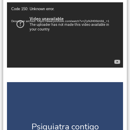
Reproductor
Code 150: Unknown error.
de
vídeo
Descargar archivo: https://www.youtube.com/watch?v=j7pNJH06kh8&_=1
Psiquiatra contigo