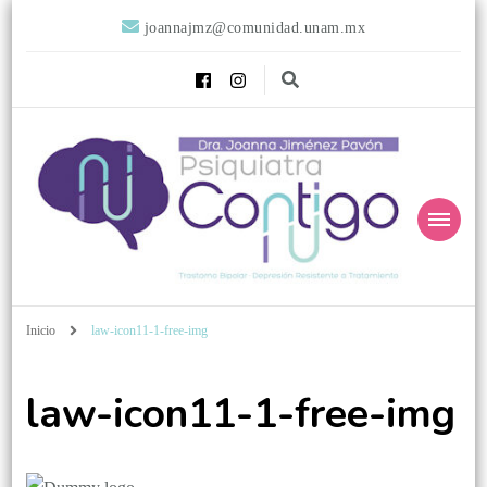
joannajmz@comunidad.unam.mx
Psiquiatra
Psiquiatra con Alta Especialidad en Trastornos del Afecto
Inicio
law-icon11-1-free-img
Contigo
law-icon11-1-free-img