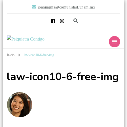
joannajmz@comunidad.unam.mx
Psiquiatra
Psiquiatra con Alta Especialidad en Trastornos del Afecto
Inicio
law-icon10-6-free-img
Contigo
law-icon10-6-free-img