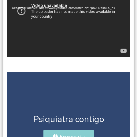
de
vídeo
Descargar archivo: https://www.youtube.com/watch?v=j7pNJH06kh8&_=1
Psiquiatra contigo
Reservar cita