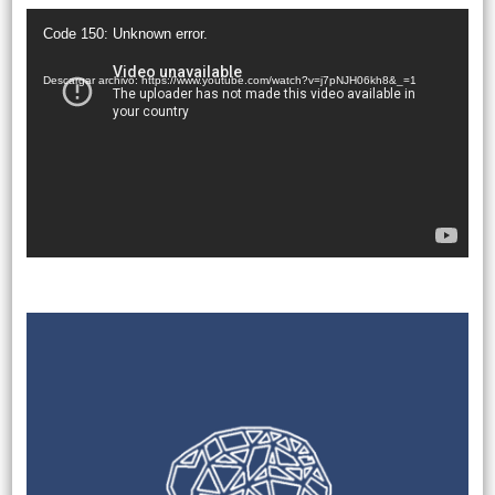
Reproductor
Code 150: Unknown error.
de
vídeo
Descargar archivo: https://www.youtube.com/watch?v=j7pNJH06kh8&_=1