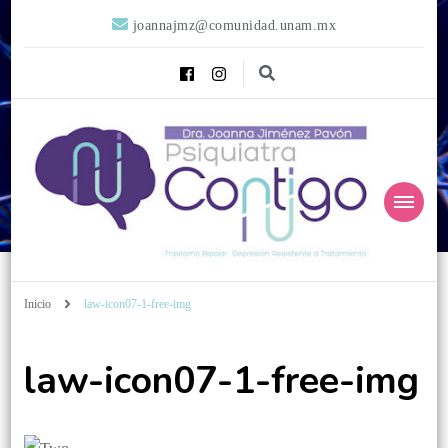
joannajmz@comunidad.unam.mx
Psiquiatra
Psiquiatra con Alta Especialidad en Trastornos del Afecto
Inicio
law-icon07-1-free-img
Contigo
law-icon07-1-free-img