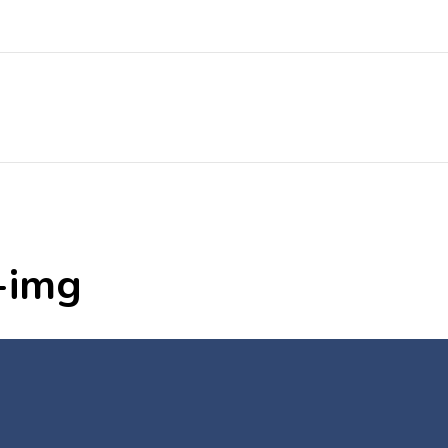
ontigo
-img