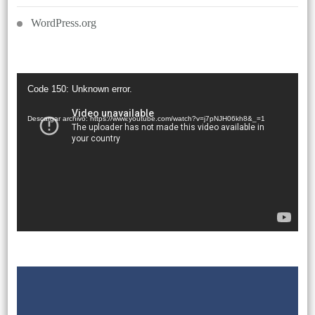
WordPress.org
Reproductor
Code 150: Unknown error.
de
vídeo
Descargar archivo: https://www.youtube.com/watch?v=j7pNJH06kh8&_=1