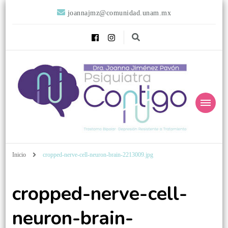
joannajmz@comunidad.unam.mx
Psiquiatra
Psiquiatra con Alta Especialidad en Trastornos del Afecto
Inicio
cropped-nerve-cell-neuron-brain-2213009.jpg
Contigo
cropped-nerve-cell-
neuron-brain-