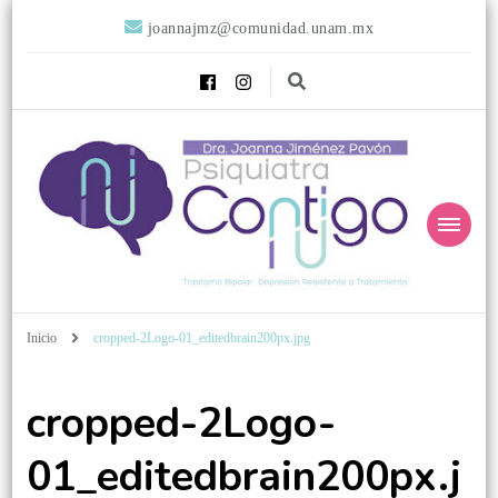
joannajmz@comunidad.unam.mx
Psiquiatra
Psiquiatra con Alta Especialidad en Trastornos del Afecto
Inicio
cropped-2Logo-01_editedbrain200px.jpg
Contigo
cropped-2Logo-
01_editedbrain200px.j