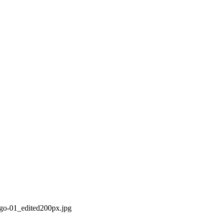
tigo
ogo-01_edited200px.jpg