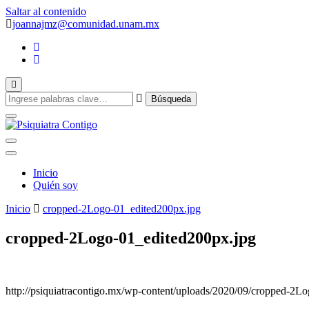
Saltar al contenido
joannajmz@comunidad.unam.mx
Psiquiatra con Alta Especialidad en Trastornos del Afecto
Inicio
Psiquiatra Con
Quién soy
Inicio
cropped-2Logo-01_edited200px.jpg
cropped-2Logo-01_edited200px.jpg
http://psiquiatracontigo.mx/wp-content/uploads/2020/09/cropped-2L