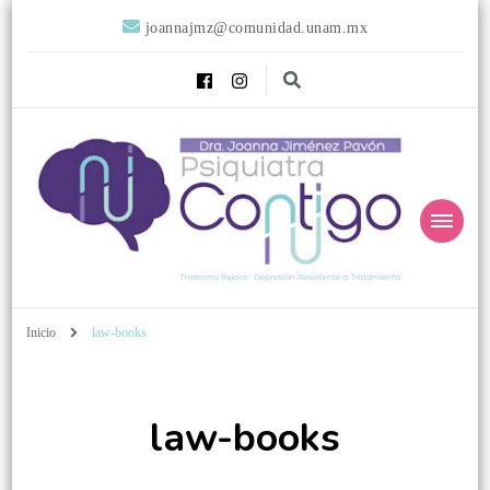
joannajmz@comunidad.unam.mx
Psiquiatra
Psiquiatra con Alta Especialidad en Trastornos del Afecto
Inicio
law-books
Contigo
law-books