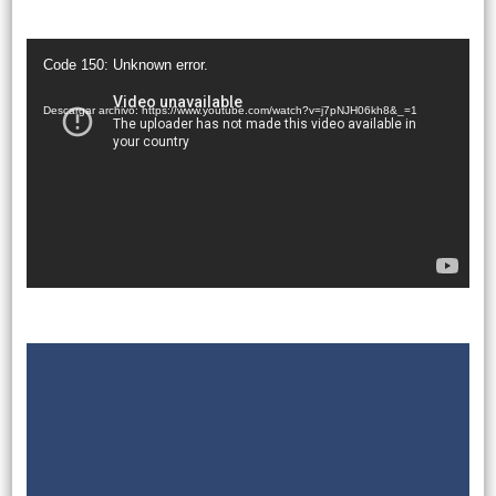
Reproductor
Code 150: Unknown error.
de
vídeo
Descargar archivo: https://www.youtube.com/watch?v=j7pNJH06kh8&_=1